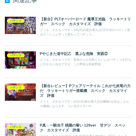
関連記事
【新台】PLTオーバーロード 魔導王光臨 ラッキートリ
パチンコ
ガー スペック カスタマイズ 評価
どうも、さかもつです！3/4(月)の新台導入は2月中旬のスロット新
台ラッシュと打って変わってパチンコ...
Pやじきた道中記乙 選ぶな危険 実践②
パチンコ
どうも、さかもつです！普段から土日祝くらいしかパチンコを打ち
に行かない自分ですが、この季節は高校野球...
【新台レビュー】Pフェアリーテイル これが七炎竜の力
パチンコ
だ ラッキートリガー搭載機 スペック カスタマイ
ズ 評価
どうも、さかもつです！4/22(月)新台導入注目機種2台目はこちら
の機種になります。つい先日スマパチ...
P真・一騎当千 桃園の誓い 129ver 甘デジ スペッ
パチンコ
ク カスタマイズ 評価