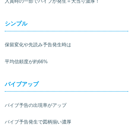
入賞時の一部でバイブが発生＝大当り濃厚！
シンプル
保留変化や先読み予告発生時は
平均信頼度が約66%
バイブアップ
バイブ予告の出現率がアップ
バイブ予告発生で図柄揃い濃厚