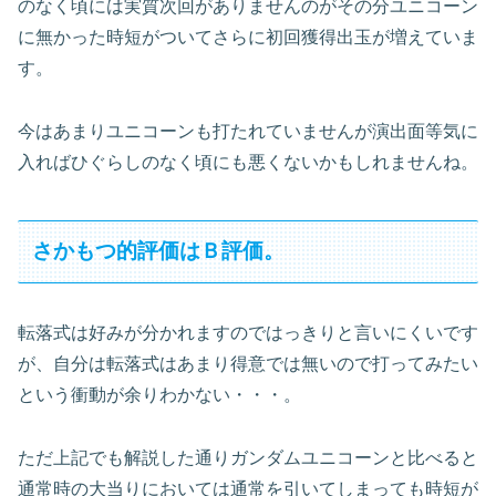
のなく頃には実質次回がありませんのがその分ユニコーン
に無かった時短がついてさらに初回獲得出玉が増えていま
す。
今はあまりユニコーンも打たれていませんが演出面等気に
入ればひぐらしのなく頃にも悪くないかもしれませんね。
さかもつ的評価はＢ評価。
転落式は好みが分かれますのではっきりと言いにくいです
が、自分は転落式はあまり得意では無いので打ってみたい
という衝動が余りわかない・・・。
ただ上記でも解説した通りガンダムユニコーンと比べると
通常時の大当りにおいては通常を引いてしまっても時短が