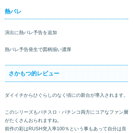
熱バレ
演出に熱バレ予告を追加
熱バレ予告発生で図柄揃い濃厚
さかもつ的レビュー
ダイイチからひぐらしのなく頃にの新台が導入されます。
このシリーズもパチスロ・パチンコ両方にコアなファン層
がたくさんおられますね。
前作の彩はRUSH突入率100％という事もあって自分は良