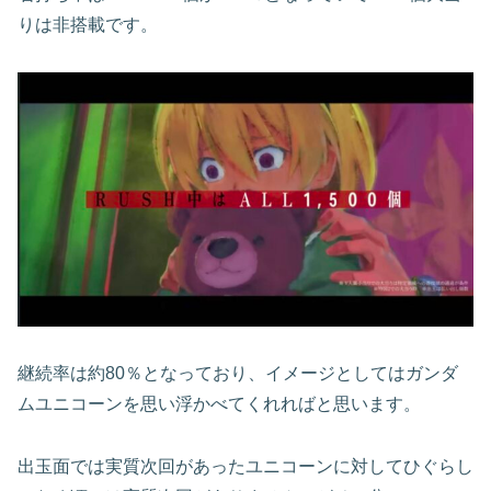
りは非搭載です。
継続率は約80％となっており、イメージとしてはガンダ
ムユニコーンを思い浮かべてくれればと思います。
出玉面では実質次回があったユニコーンに対してひぐらし