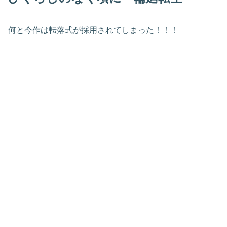
何と今作は転落式が採用されてしまった！！！