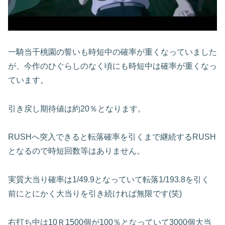
一騎当千桃園の誓いも時短中の確率が重くなっていました
が、今作のひぐらしのなく頃にも時短中は確率が重くなっ
ています。
引き戻し期待値は約20％となります。
RUSHへ突入できると転落確率を引くまで継続するRUSH
となるので時短回数等はありません。
実質大当り確率は1/49.9となっていて転落1/193.8を引く
前にとにかく大当りを引き続ければ無限です(笑)
右打ち中は10Ｒ1500個が100％となっていて3000個大当