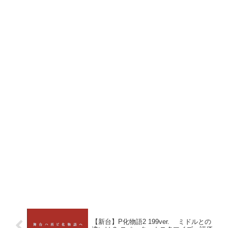
【新台】P化物語2 199ver. ミドルとの