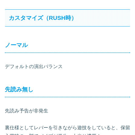
カスタマイズ（RUSH時）
ノーマル
デフォルトの演出バランス
先読み無し
先読み予告が非発生
裏仕様としてレバーを引きながら遊技をしていると、保留