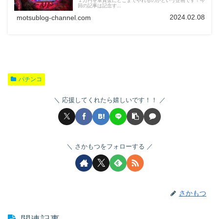
１万円を軍資金にどこまでやれるのかという企画です！今
回の記事は記念す...
2024.02.08
motsublog-channel.com
パチンコ
応援してくれたら嬉しいです！！
さかもつをフォローする
さかもつ