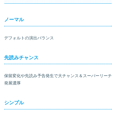
ノーマル
デフォルトの演出バランス
先読みチャンス
保留変化や先読み予告発生で
大チャンス＆スーパーリーチ
発展濃厚
シンプル