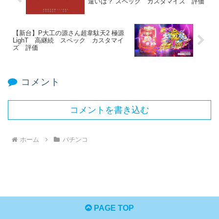
違いは？ スペック カスタマイズ 評価
【新台】P大工の源さん超韋駄天2 極源
LighT 高継続 スペック カスタマイ
ズ 評価
コメント
コメントを書き込む
ホーム
パチンコ
PAGE TOP