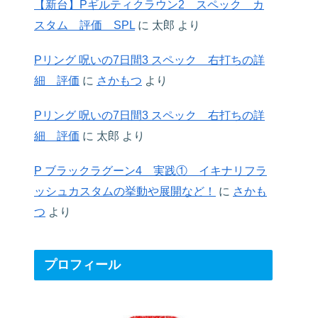
【新台】Pギルティクラウン2 スペック カ
スタム 評価 SPL
に
太郎
より
Pリング 呪いの7日間3 スペック 右打ちの詳
細 評価
に
さかもつ
より
Pリング 呪いの7日間3 スペック 右打ちの詳
細 評価
に
太郎
より
P ブラックラグーン4 実践① イキナリフラ
ッシュカスタムの挙動や展開など！
に
さかも
つ
より
プロフィール