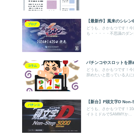
【最新作】風来のシレン
ブログ
どうも、さかもつです！今
も・・・・・不思議のダンジ
パチンコやスロットを辞
コラム
どうも、さかもつです！今
辞めたいと思っている人に向
【新台】P頭文字D Non-S
パチンコ
どうも、さかもつです！10
イトミドルでSAMMYか...