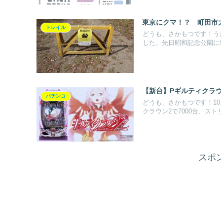
東京にクマ！？ 町田市
トレイル
どうも、さかもつです！う
した。先日昭和記念公園に箱
【新台】Pギルティクラウ
パチンコ
どうも、さかもつです！1
クラウン2で7000台、ストリ.
スポ