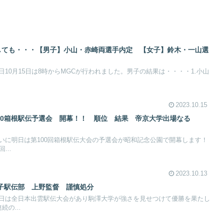
たしても・・・【男子】小山・赤崎両選手内定 【女子】鈴木・一山選
10月15日は8時からMGCが行われました。男子の結果は・・・・1.小山
2023.10.15
100箱根駅伝予選会 開幕！！ 順位 結果 帝京大学出場なる
いに明日は第100回箱根駅伝大会の予選会が昭和記念公園で開幕します！
...
2023.10.13
子駅伝部 上野監督 謹慎処分
日は全日本出雲駅伝大会があり駒澤大学が強さを見せつけて優勝を果たし
の...