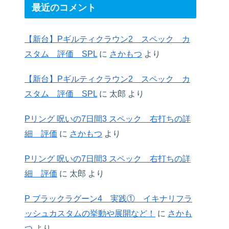
最近のコメント
【新台】Pギルティクラウン2 スペック カ
スタム 評価 SPL
に
さかもつ
より
【新台】Pギルティクラウン2 スペック カ
スタム 評価 SPL
に
太郎
より
Pリング 呪いの7日間3 スペック 右打ちの詳
細 評価
に
さかもつ
より
Pリング 呪いの7日間3 スペック 右打ちの詳
細 評価
に
太郎
より
P ブラックラグーン4 実践① イキナリフラ
ッシュカスタムの挙動や展開など！
に
さかも
つ
より