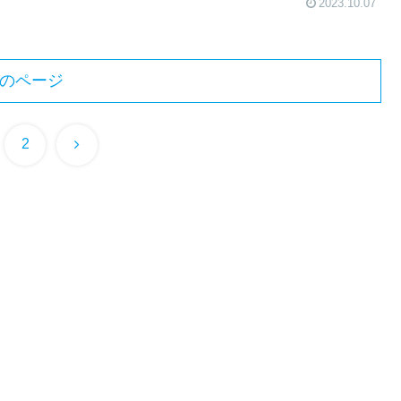
2023.10.07
のページ
次
2
へ