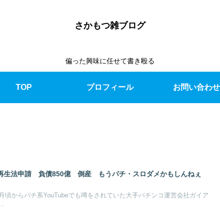
さかもつ雑ブログ
偏った興味に任せて書き殴る
TOP
プロフィール
お問い合わせ
再生法申請 負債850億 倒産 もうパチ・スロダメかもしんねぇ
頃からパチ系YouTubeでも噂をされていた大手パチンコ運営会社ガイア
.