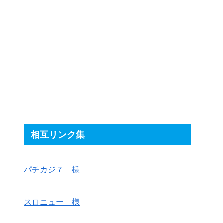
相互リンク集
パチカジ７ 様
スロニュー 様