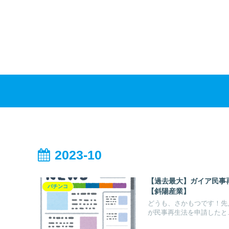
2023-10
【過去最大】ガイア民事
パチンコ
【斜陽産業】
どうも、さかもつです！先月
が民事再生法を申請したと..