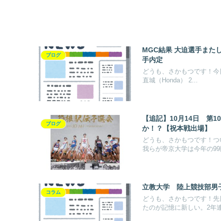
MGC結果 大迫選手ま
ブログ
手内定
どうも、さかもつです！今日
直城（Honda） 2...
【追記】10月14日 第
ブログ
か！？【祝本戦出場】
どうも、さかもつです！つ
我らが帝京大学は今年の99回
立教大学 陸上競技部男
コラム
どうも、さかもつです！先
たのが記憶に新しい。2年連続