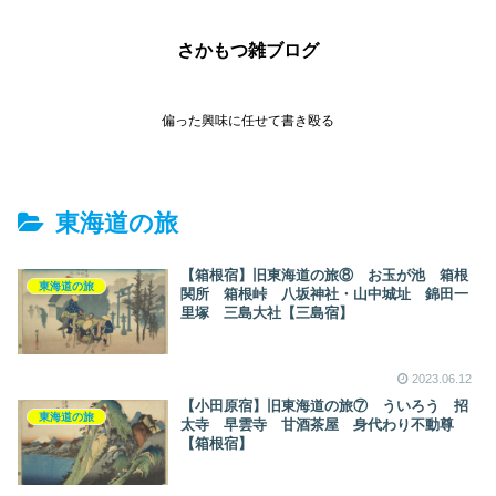
さかもつ雑ブログ
偏った興味に任せて書き殴る
東海道の旅
【箱根宿】旧東海道の旅⑧ お玉が池 箱根
東海道の旅
関所 箱根峠 八坂神社・山中城址 錦田一
里塚 三島大社【三島宿】
2023.06.12
【小田原宿】旧東海道の旅⑦ ういろう 招
東海道の旅
太寺 早雲寺 甘酒茶屋 身代わり不動尊
【箱根宿】