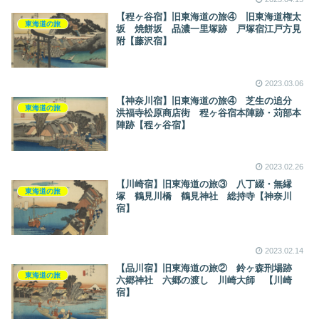
【程ヶ谷宿】旧東海道の旅④ 旧東海道権太
東海道の旅
坂 焼餅坂 品濃一里塚跡 戸塚宿江戸方見
附【藤沢宿】
2023.03.06
【神奈川宿】旧東海道の旅④ 芝生の追分
東海道の旅
洪福寺松原商店街 程ヶ谷宿本陣跡・苅部本
陣跡【程ヶ谷宿】
2023.02.26
【川崎宿】旧東海道の旅③ 八丁綴・無縁
東海道の旅
塚 鶴見川橋 鶴見神社 総持寺【神奈川
宿】
2023.02.14
【品川宿】旧東海道の旅② 鈴ヶ森刑場跡
東海道の旅
六郷神社 六郷の渡し 川崎大師 【川崎
宿】