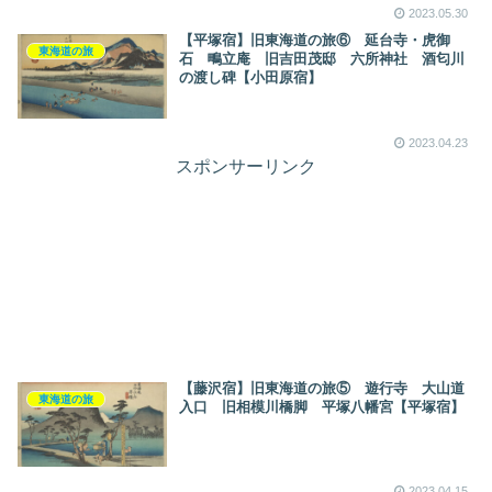
2023.05.30
【平塚宿】旧東海道の旅⑥ 延台寺・虎御
東海道の旅
石 鴫立庵 旧吉田茂邸 六所神社 酒匂川
の渡し碑【小田原宿】
2023.04.23
スポンサーリンク
【藤沢宿】旧東海道の旅⑤ 遊行寺 大山道
東海道の旅
入口 旧相模川橋脚 平塚八幡宮【平塚宿】
2023.04.15