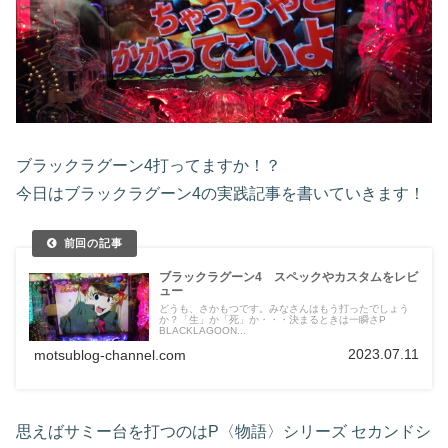
ブラックラグーン4打ってますか！？
今日はブラックラグーン4の実践記事を書いていきます！
ブラックラグーン4 スペックやカスタムをレビ
ュー
どうも、さかもつです。みなさんはもう打ったでしょう
か？「生」か「死」か・・・決まるときは一瞬さP
BLACKLAGOON...
2023.07.11
motsublog-channel.com
思えばサミー台を打つのはP〈物語〉シリーズ セカンドシ