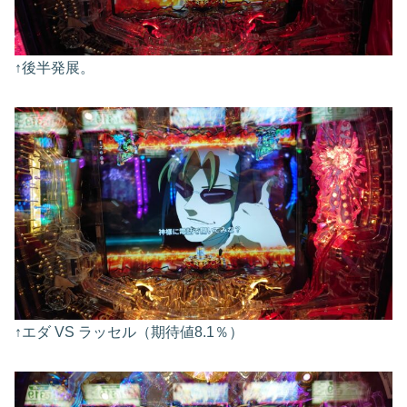
↑後半発展。
↑エダ VS ラッセル（期待値8.1％）