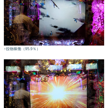
↑役物稼働（95.9％）