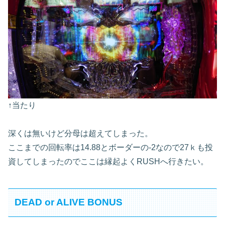
↑当たり
深くは無いけど分母は超えてしまった。
ここまでの回転率は14.88とボーダーの-2なので27ｋも投
資してしまったのでここは縁起よくRUSHへ行きたい。
DEAD or ALIVE BONUS