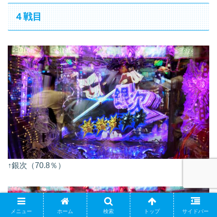
４戦目
↑銀次（70.8％）
メニュー
ホーム
検索
トップ
サイドバー