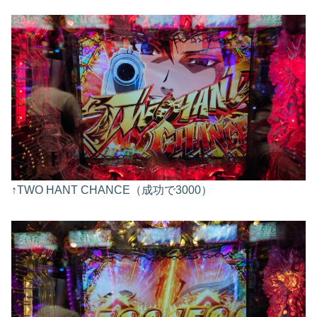
↑TWO HANT CHANCE（成功で3000）