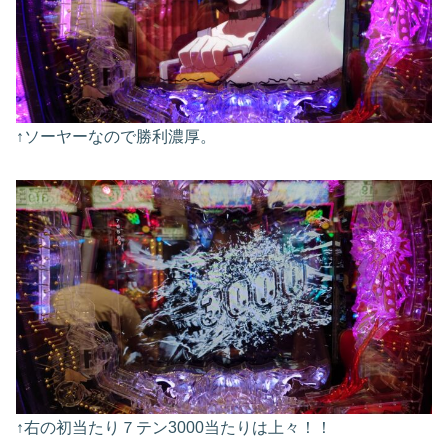
↑ソーヤーなので勝利濃厚。
↑右の初当たり７テン3000当たりは上々！！