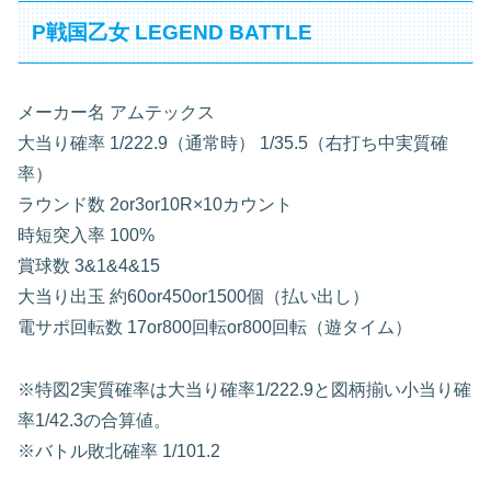
P戦国乙女 LEGEND BATTLE
メーカー名 アムテックス
大当り確率 1/222.9（通常時） 1/35.5（右打ち中実質確
率）
ラウンド数 2or3or10R×10カウント
時短突入率 100%
賞球数 3&1&4&15
大当り出玉 約60or450or1500個（払い出し）
電サポ回転数 17or800回転or800回転（遊タイム）
※特図2実質確率は大当り確率1/222.9と図柄揃い小当り確
率1/42.3の合算値。
※バトル敗北確率 1/101.2