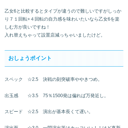
乙女6と比較するとタイプが違うので難しいですがしっか
り７１回転+４回転の自力感を味わいたいなら乙女6を楽
しむ方が良いですね！
入れ替えちゃって設置店減っちゃいましたけど。
おしょうポイント
スペック ☆2.5 決戦の刻突破率ややきつめ。
出玉感 ☆3.5 75％1500発は偏れば万発近し。
スピード ☆2.5 演出が基本長くて遅い。
演出面 ☆3.0 一閃演出等はカッコいい！！けど真新