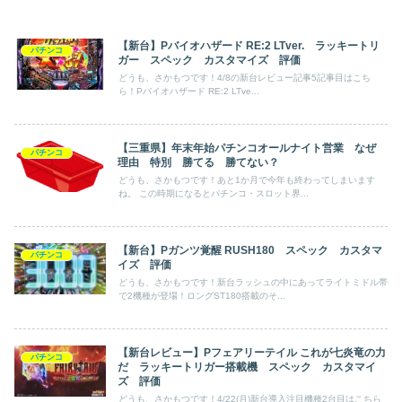
【新台】Pバイオハザード RE:2 LTver. ラッキートリ
パチンコ
ガー スペック カスタマイズ 評価
どうも、さかもつです！4/8の新台レビュー記事5記事目はこち
ら！Pバイオハザード RE:2 LTve...
【三重県】年末年始パチンコオールナイト営業 なぜ
パチンコ
理由 特別 勝てる 勝てない？
どうも、さかもつです！あと1か月で今年も終わってしまいます
ね。 この時期になるとパチンコ・スロット界...
【新台】Pガンツ覚醒 RUSH180 スペック カスタマ
パチンコ
イズ 評価
どうも、さかもつです！新台ラッシュの中にあってライトミドル帯
で2機種が登場！ロングST180搭載のそ...
【新台レビュー】Pフェアリーテイル これが七炎竜の力
パチンコ
だ ラッキートリガー搭載機 スペック カスタマイ
ズ 評価
どうも、さかもつです！4/22(月)新台導入注目機種2台目はこちら