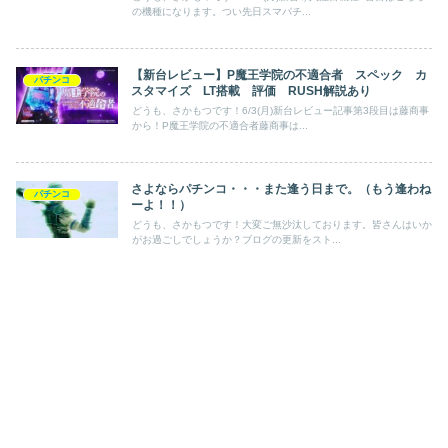
の機種になります。つい先日スマパチ...
【新台レビュー】P魔王学院の不適合者 スペック カ
パチンコ
スタマイズ LT搭載 評価 RUSH解説あり
どうも、さかもつです！6/3(月)新台レビュー記事第3段目は藤商事
から！P魔王学院の不適合者藤商事は...
さよならパチンコ・・・また逢う日まで。（もう逢わね
パチンコ
ーよ！！）
どうも、さかもつです！大変ご無沙汰しております。皆さんはいか
がお過ごしでしょうか？ブログの更新をスト...