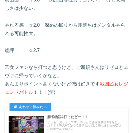
しさは少ない。
やれる感 ☆2.0 深めの嵌りから即落ちはメンタルやら
れる可能性大。
総評 ☆2.7
乙女ファンなら打つと思うけど、ご新規さんはリゼロとヱ
ヴァに帰っていくかなと。
あんまりポイント高くないけど俺は好きです
戦国乙女レジ
ェンドバトル
！！！(笑)
麻雀物語4打ったどー！！
どうも、おしょうです。やっとこさ麻雀物語4打ちまし
た！！！導入6/6なので最早1か月近く経ちましたが皆さ
んのホールではど...