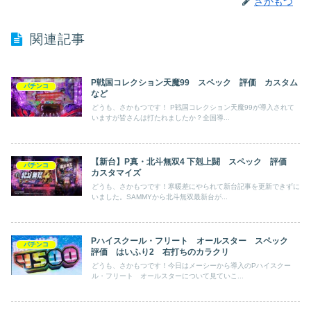
さかもつ
関連記事
P戦国コレクション天魔99 スペック 評価 カスタム
パチンコ
など
どうも、さかもつです！ P戦国コレクション天魔99が導入されて
いますが皆さんは打たれましたか？全国導...
【新台】P真・北斗無双4 下剋上闘 スペック 評価
パチンコ
カスタマイズ
どうも、さかもつです！寒暖差にやられて新台記事を更新できずに
いました。SAMMYから北斗無双最新台が...
Pハイスクール・フリート オールスター スペック
パチンコ
評価 はいふり2 右打ちのカラクリ
どうも、さかもつです！今日はメーシーから導入のPハイスクー
ル・フリート オールスターについて見ていこ...