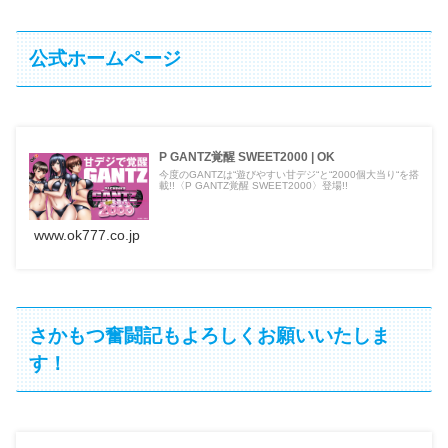
公式ホームページ
P GANTZ覚醒 SWEET2000 | OK
今度のGANTZは“遊びやすい甘デジ“と“2000個大当り“を搭
載!!〈P GANTZ覚醒 SWEET2000〉登場!!
www.ok777.co.jp
さかもつ奮闘記もよろしくお願いいたしま
す！