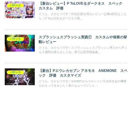
【新台レビュー】P ToLOVEるダークネス スペック
パチンコ
カスタム 評価
どうも、さかもつです！6/3(月)新台導入レビュー記事4段目はこち
ら！P ToLOVEるダークネス際...
スプラッシュスプラッシュ実践① カスタムや保留の挙
パチンコ
動レビュー
どうも、さかもつです！スプラッシュｘスプラッシュ導入から早く
も３週間が経ちましたね。巷では賛否両論盛...
【新台】Pエウレカセブン アネモネ ANEMONE スペ
パチンコ
ック 評価 カスタマイズ
どうも、さかもつです！SAMMYからスロットに引き続きあの機種
がかえってきました！新たなムーブメント...