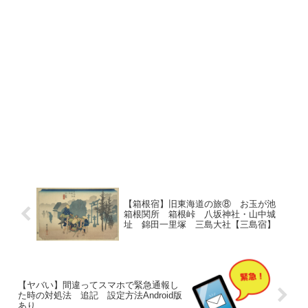
【箱根宿】旧東海道の旅⑧ お玉が池
箱根関所 箱根峠 八坂神社・山中城
址 錦田一里塚 三島大社【三島宿】
【ヤバい】間違ってスマホで緊急通報し
た時の対処法 追記 設定方法Android版
あり