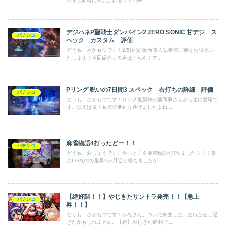
レイと同時に導入されるスマパチ...
デジハネP聖戦士ダンバイン2 ZERO SONIC 甘デジ ス
パチンコ
ペック カスタム 評価
どうも、さかもつです！2/5(月)の新台導入記事第三弾をお届けい
たします！今回紹介する台はこちら！デ...
Pリング 呪いの7日間3 スペック 右打ちの詳細 評価
パチンコ
どうも、さかもつです！リング最新作が藤商事さんから遂に登場で
す。思えば貞子も随分進化を遂げましたよね...
麻雀物語4打ったどー！！
パチンコ
どうも、おしょうです。やっとこさ麻雀物語4打ちました！！！導
入6/6なので最早1か月近く経ちましたが...
【絶好調！！】やじきたサントラ発売！！【急上
パチンコ
昇！！】
どうも、さかもつです！みなさん、ついに来ました。お待たせし過
ぎたかもしれません。【祝】やじきた道中記...