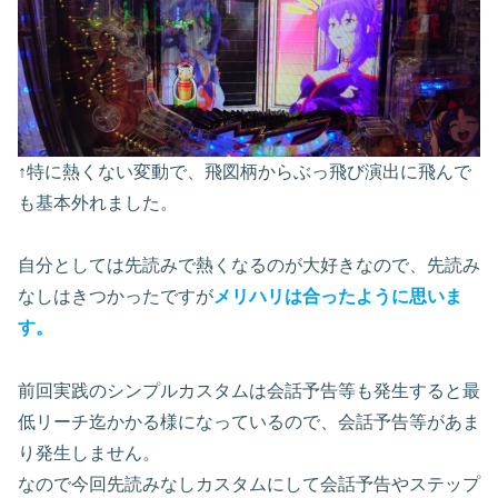
↑特に熱くない変動で、飛図柄からぶっ飛び演出に飛んで
も基本外れました。
自分としては先読みで熱くなるのが大好きなので、先読み
なしはきつかったですが
メリハリは合ったように思いま
す。
前回実践のシンプルカスタムは会話予告等も発生すると最
低リーチ迄かかる様になっているので、会話予告等があま
り発生しません。
なので今回先読みなしカスタムにして会話予告やステップ