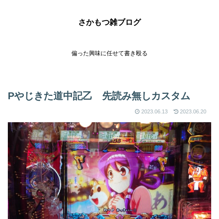
さかもつ雑ブログ
偏った興味に任せて書き殴る
Pやじきた道中記乙 先読み無しカスタム
2023.06.13
2023.06.20