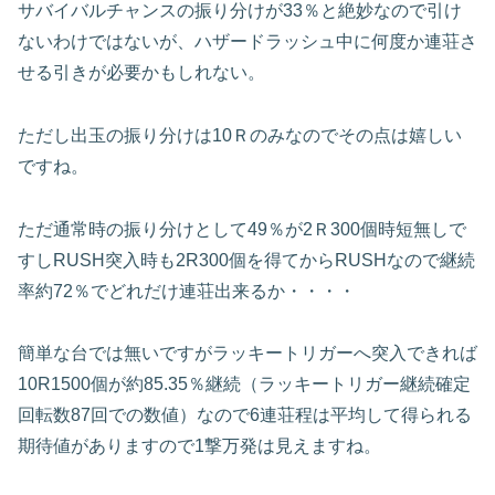
サバイバルチャンスの振り分けが33％と絶妙なので引け
ないわけではないが、ハザードラッシュ中に何度か連荘さ
せる引きが必要かもしれない。
ただし出玉の振り分けは10Ｒのみなのでその点は嬉しい
ですね。
ただ通常時の振り分けとして49％が2Ｒ300個時短無しで
すしRUSH突入時も2R300個を得てからRUSHなので継続
率約72％でどれだけ連荘出来るか・・・・
簡単な台では無いですがラッキートリガーへ突入できれば
10R1500個が約85.35％継続（ラッキートリガー継続確定
回転数87回での数値）なので6連荘程は平均して得られる
期待値がありますので1撃万発は見えますね。