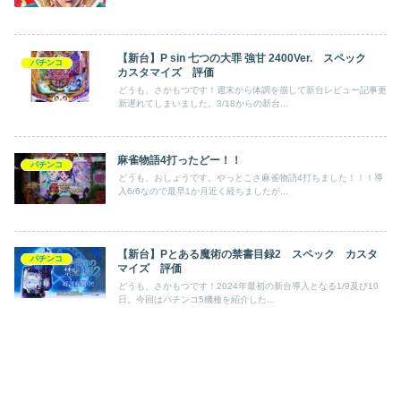
【新台】P sin 七つの大罪 強甘 2400Ver. スペック
パチンコ
カスタマイズ 評価
どうも、さかもつです！週末から体調を崩して新台レビュー記事更
新遅れてしまいました。3/18からの新台...
麻雀物語4打ったどー！！
パチンコ
どうも、おしょうです。やっとこさ麻雀物語4打ちました！！！導
入6/6なので最早1か月近く経ちましたが...
【新台】Pとある魔術の禁書目録2 スペック カスタ
パチンコ
マイズ 評価
どうも、さかもつです！2024年最初の新台導入となる1/9及び10
日。今回はパチンコ5機種を紹介した...