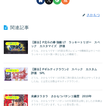
さかもつ
関連記事
【新台】P北斗の拳 強敵 LT ラッキートリガー スペ
パチンコ
ック カスタマイズ 評価
どうも、さかもつです！3/5新台導入レビュー6機種目はサミーの
ラッキートリガー第一弾となるこの機種で...
【新台】Pギルティクラウン2 スペック カスタム
パチンコ
評価 SPL
どうも、さかもつです！10月第二弾の新台入れ替えがやってきま
したね。とは言え台数はギルティクラウン2...
未練タラタラ さかもつパチンコ遍歴 2010年
パチンコ
どうも、さかもつです！パチンコの引退宣言は致しましたが未練は
タラタラでございます。ちょっと昔を思い出...