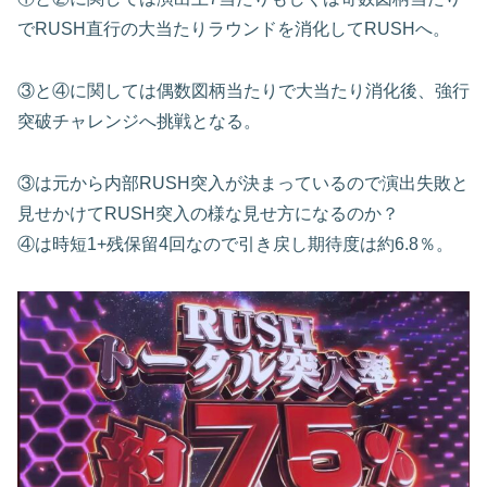
でRUSH直行の大当たりラウンドを消化してRUSHへ。
③と④に関しては偶数図柄当たりで大当たり消化後、強行
突破チャレンジへ挑戦となる。
③は元から内部RUSH突入が決まっているので演出失敗と
見せかけてRUSH突入の様な見せ方になるのか？
④は時短1+残保留4回なので引き戻し期待度は約6.8％。