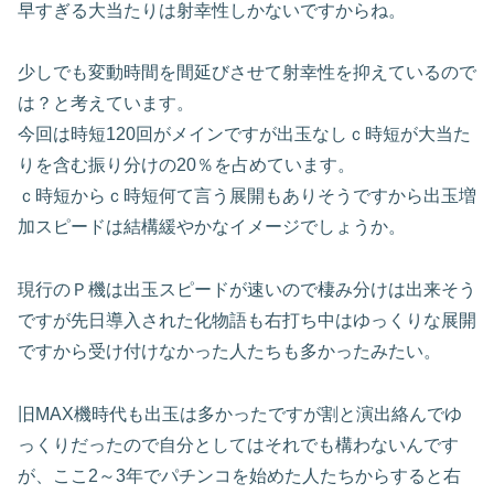
早すぎる大当たりは射幸性しかないですからね。
少しでも変動時間を間延びさせて射幸性を抑えているので
は？と考えています。
今回は時短120回がメインですが出玉なしｃ時短が大当た
りを含む振り分けの20％を占めています。
ｃ時短からｃ時短何て言う展開もありそうですから出玉増
加スピードは結構緩やかなイメージでしょうか。
現行のＰ機は出玉スピードが速いので棲み分けは出来そう
ですが先日導入された化物語も右打ち中はゆっくりな展開
ですから受け付けなかった人たちも多かったみたい。
旧MAX機時代も出玉は多かったですが割と演出絡んでゆ
っくりだったので自分としてはそれでも構わないんです
が、ここ2～3年でパチンコを始めた人たちからすると右