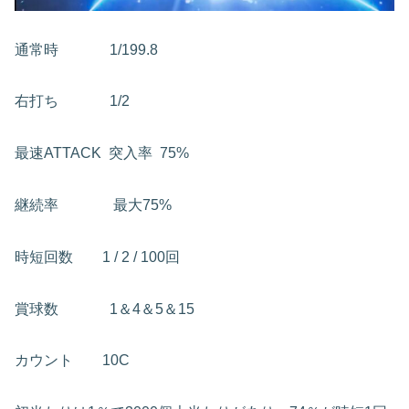
通常時 1/199.8
右打ち 1/2
最速ATTACK
突入率 75%
継続率
最大75%
時短回数
1 / 2 / 100回
賞球数 1＆4＆5＆15
カウント
10C