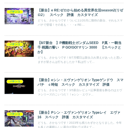
【新台】e RE:ゼロから始める異世界生活season2(リゼ
パチンコ
ロ2） スペック 評価 カスタマイズ
どうも、さかもつです！ついに11/20月に期待の新台、それもスマ
パチで登場！その名も・・・e RE:...
【8/7新台 】P機動戦士ガンダムSEED P真・一騎当
パチンコ
千 桃園の誓い P GO!GO!マリン 3000 【スペックと
か】
どうも、さかもつです！8/7月曜日は新台入れ替えがあったと思い
ますが皆さんは打ちましたか？私は打って...
【新台】eシン・エヴァンゲリオン Typeゲンドウ スマ
パチンコ
パチ ｃ時短 スペック カスタマイズ 評価
どうも、さかもつです！3/5新台レビュー記事最後を飾るのはエヴ
ァシリーズのこいつだ！！eシン・エヴァ...
【新台】Pシン・エヴァンゲリオン Typeレイ エヴァ
パチンコ
16 スペック 評価 カスタマイズ
どうも、さかもつです！2023年も残りわずかとなりました。今年
も多くの素晴らしい新台が現れては消えて...