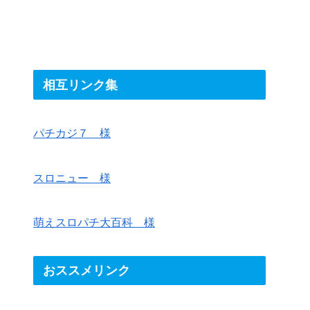
相互リンク集
パチカジ７ 様
スロニュー 様
萌えスロパチ大百科 様
おススメリンク