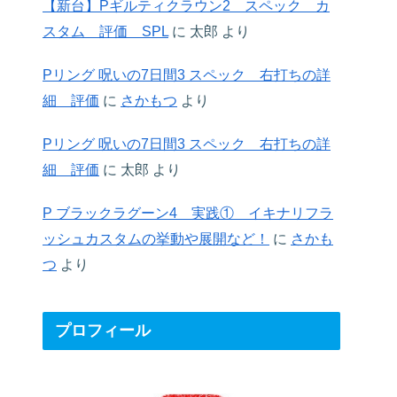
【新台】Pギルティクラウン2 スペック カ
スタム 評価 SPL
に
太郎
より
Pリング 呪いの7日間3 スペック 右打ちの詳
細 評価
に
さかもつ
より
Pリング 呪いの7日間3 スペック 右打ちの詳
細 評価
に
太郎
より
P ブラックラグーン4 実践① イキナリフラ
ッシュカスタムの挙動や展開など！
に
さかも
つ
より
プロフィール