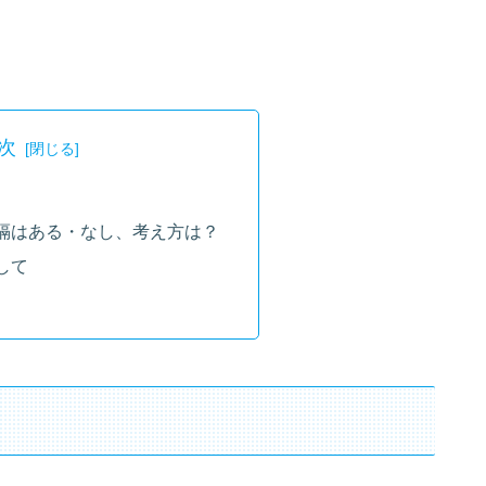
次
隔はある・なし、考え方は？
して