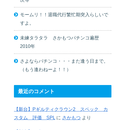
モームリ！！退職代行繁忙期突入らしいで
すよ。
未練タラタラ さかもつパチンコ遍歴
2010年
さよならパチンコ・・・また逢う日まで。
（もう逢わねーよ！！）
最近のコメント
【新台】Pギルティクラウン2 スペック カ
スタム 評価 SPL
に
さかもつ
より