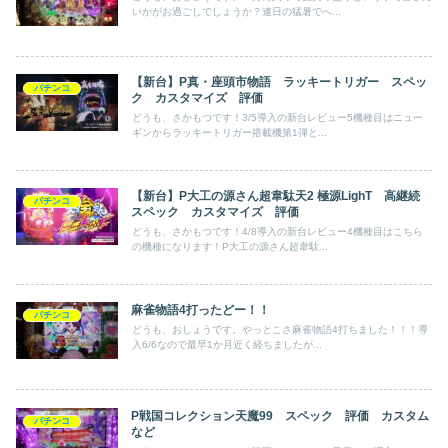
いかがお過ごしでしょうか？連日の猛暑でへ...
【新台】P真・座頭市物語 ラッキートリガー スペッ
パチンコ
ク カスタマイズ 評価
どうも、さかもつです！3/5導入の新台レビュー5機種目はニュー
ギンからラッキートリガー搭載機第1弾と...
【新台】P大工の源さん超韋駄天2 極源LighT 高継続
パチンコ
スペック カスタマイズ 評価
どうも、さかもつです！4/8導入の新台レビュー4機種目はこちら
の機種になります！P大工の源さん超韋駄...
麻雀物語4打ったどー！！
パチンコ
どうも、おしょうです。やっとこさ麻雀物語4打ちました！！！導
入6/6なので最早1か月近く経ちましたが...
P戦国コレクション天魔99 スペック 評価 カスタム
パチンコ
など