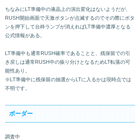
ちなみにLT準備中の液晶上の演出変化はないようだが、
RUSH開始画面で天激ボタンが点滅するのでその際にボタ
ンを押下して台枠ランプが消えればLT準備中濃厚となる
公式情報がある。
LT準備中も通常RUSH確率であることと、残保留での引
き戻しは通常RUSH中の振り分けとなるためLT転落の可
能性あり。
※LT準備中に残保留の抽選からLTに入るかは現時点では
不明です。
ボーダー
調査中