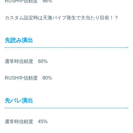
RUSH中信頼度 98%
カスタム設定時は天激バイブ発生で大当たり目前！？
先読み演出
通常時信頼度 60%
RUSH中信頼度 80%
先バレ演出
通常時信頼度 45%