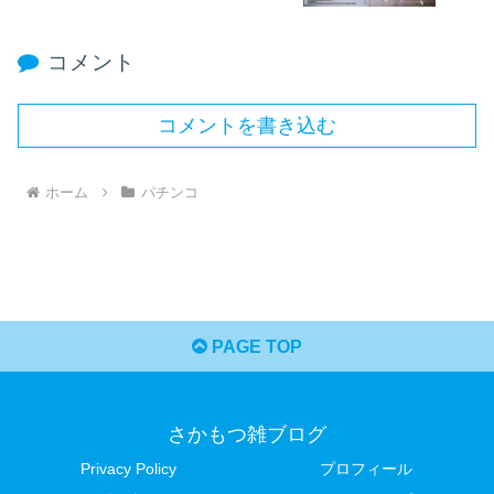
コメント
コメントを書き込む
ホーム
パチンコ
PAGE TOP
さかもつ雑ブログ
Privacy Policy
プロフィール