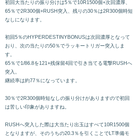
初回大当たりの振り分けは5％で10R1500個+次回濃厚、
65％で2R300個+RUSH突入、残りの30％は2R300個時短
なしになります。
初回5％のHYPERDESTINYBONUSは次回濃厚となって
おり、次の当たりの50％でラッキートリガー突入しま
す。
65％で1/86.8を121+残保留4回で引き当てる電撃RUSHへ
突入。
継続率は約77％になっています。
30％で2R300個時短なしの振り分けがありますので初回
は苦しい印象がありますね。
RUSHへ突入した際は大当たり出玉はすべて10R1500個
となりますが、そのうちの20.3％を引くことでLT準備モ