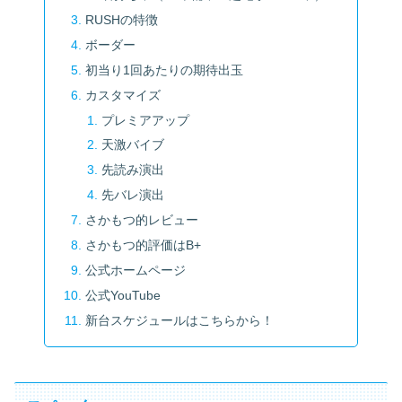
RUSHの特徴
ボーダー
初当り1回あたりの期待出玉
カスタマイズ
プレミアアップ
天激バイブ
先読み演出
先バレ演出
さかもつ的レビュー
さかもつ的評価はB+
公式ホームページ
公式YouTube
新台スケジュールはこちらから！