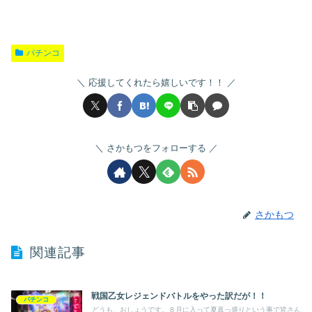
パチンコ
応援してくれたら嬉しいです！！
さかもつをフォローする
さかもつ
関連記事
戦国乙女レジェンドバトルをやった訳だが！！
パチンコ
どうも、おしょうです。８月に入って夏真っ盛りという事で皆さん