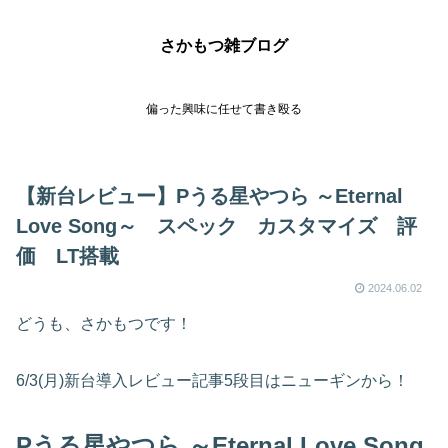
さかもつ雑ブログ
偏った興味に任せて書き殴る
【新台レビュー】Pうる星やつら ～Eternal
Love Song～ スペック カスタマイズ 評
価 LT搭載
2024.06.02
どうも、さかもつです！
6/3(月)新台導入レビュー記事5段目はニューギンから！
Pうる星やつら ～Eternal Love Song