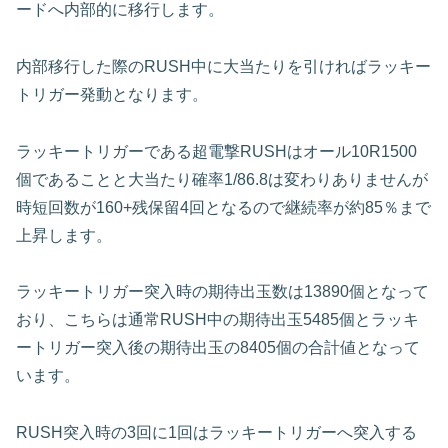
ードへ内部的に移行します。
内部移行した際のRUSH中に大当たりを引ければラッキー
トリガー発動となります。
ラッキートリガーである超電撃RUSHはオール10R1500
個であることと大当たり確率1/86.8は変わりありませんが
時短回数が160+残保留4回となるので継続率が約85％まで
上昇します。
ラッキートリガー突入時の期待出玉数は13890個となって
おり、こちらは通常RUSH中の期待出玉5485個とラッキ
ートリガー突入後の期待出玉の8405個の合計値となって
います。
RUSH突入時の3回に1回はラッキートリガーへ突入する