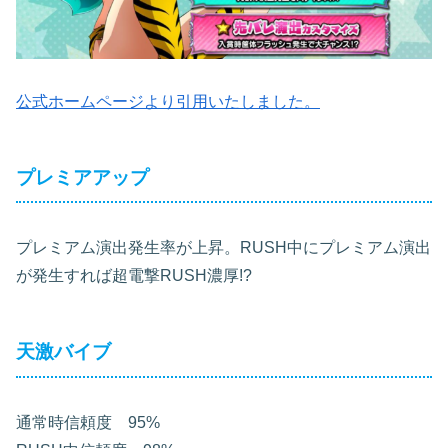
公式ホームページより引用いたしました。
プレミアアップ
プレミアム演出発生率が上昇。RUSH中にプレミアム演出
が発生すれば超電撃RUSH濃厚!?
天激バイブ
通常時信頼度 95%