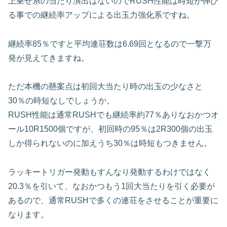
上乗せ系の当たり演出はないのでRUSH性能は時短が伸び
る事での継続率アップによる出玉力強化系ですね。
継続率85％ですと平均連荘数は6.69回となるので一撃万
発が見えてきますね。
ただ本機の懸案点は初回大当たり時の出玉の少なさと
30％の時短なしでしょうか。
RUSH性能は通常RUSHでも継続率約77％ありなおかつオ
ール10R1500個ですが、初回時の95％は2R300個の出玉
しか得られないのに加えうち30％は時短もつきません。
ラッキートリガー発動もすんなり発動するわけではなく
20.3％を引いて、なおかつもう1回大当たりを引く必要が
あるので、通常RUSHで多くの連荘をさせることが重要に
なります。