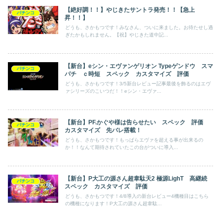
【絶好調！！】やじきたサントラ発売！！【急上
パチンコ
昇！！】
どうも、さかもつです！みなさん、ついに来ました。お待たせし過
ぎたかもしれません。【祝】やじきた道中記...
【新台】eシン・エヴァンゲリオン Typeゲンドウ スマ
パチンコ
パチ ｃ時短 スペック カスタマイズ 評価
どうも、さかもつです！3/5新台レビュー記事最後を飾るのはエヴ
ァシリーズのこいつだ！！eシン・エヴァ...
【新台】PF.かぐや様は告らせたい スペック 評価
パチンコ
カスタマイズ 先バレ搭載！
どうも、さかもつです！もっぱらエヴァを超える事が出来るの
か！！なんて期待されていたこの台がついに導入...
【新台】P大工の源さん超韋駄天2 極源LighT 高継続
パチンコ
スペック カスタマイズ 評価
どうも、さかもつです！4/8導入の新台レビュー4機種目はこちら
の機種になります！P大工の源さん超韋駄...