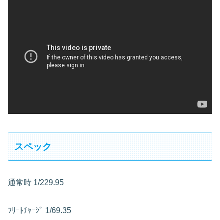
スペック
通常時
1/229.95
ﾌﾘｰﾄﾁｬｰｼﾞ
1/69.35