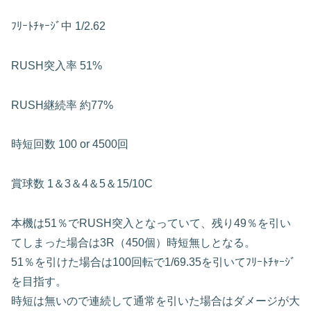
ﾌﾘｰﾄﾁｬｰｼﾞ中
1/2.62
RUSH突入率
51%
RUSH継続率
約77%
時短回数
100 or 4500回
賞球数
1＆3＆4＆5＆15/10C
本機は51％でRUSH突入となっていて、残り49％を引い
てしまった場合は3R（450個）時短無しとなる。
51％を引けた場合は100回転で1/69.35を引いてﾌﾘｰﾄﾁｬｰｼﾞ
を目指す。
時短は無いので連続して通常を引いた場合はダメージが大