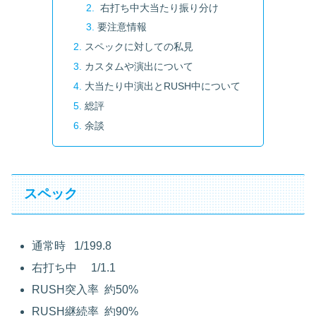
右打ち中大当たり振り分け
要注意情報
スペックに対しての私見
カスタムや演出について
大当たり中演出とRUSH中について
総評
余談
スペック
通常時
1/199.8
右打ち中
1/1.1
RUSH
突入率
約
50%
RUSH
継続率
約
90%