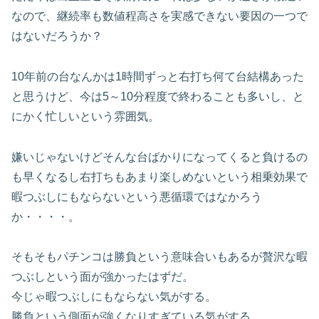
なので、継続率も数値程高さを実感できない要因の一つで
はないだろうか？
10
年前の台なんかは
1
時間ずっと右打ち何て台結構あった
と思うけど、今は
5
～
10
分程度で終わることも多いし、と
にかく忙しいという雰囲気。
嫌いじゃないけどそんな台ばかりになってくると負けるの
も早くなるし右打ちもあまり楽しめないという相乗効果で
暇つぶしにもならないという悪循環ではなかろう
か・・・・。
そもそもパチンコは勝負という意味合いもあるが贅沢な暇
つぶしという面が強かったはずだ。
今じゃ暇つぶしにもならない気がする。
勝負という側面が強くなりすぎている気がする。