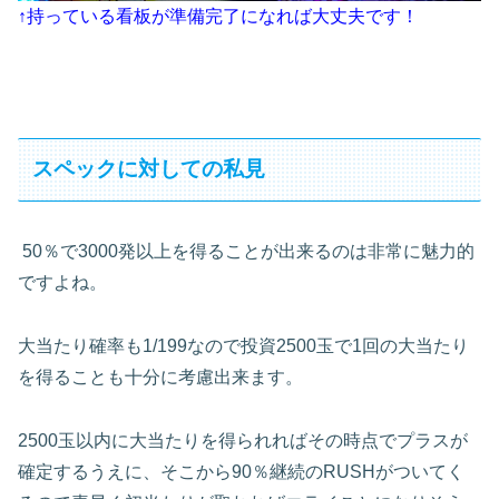
↑持っている看板が準備完了になれば大丈夫です！
スペックに対しての私見
50
％で
3000
発以上を得ることが出来るのは非常に魅力的
ですよね。
大当たり確率も
1/199
なので投資
2500
玉で
1
回の大当たり
を得ることも十分に考慮出来ます。
2500
玉以内に大当たりを得られればその時点でプラスが
確定するうえに、そこから
90
％継続の
RUSH
がついてく