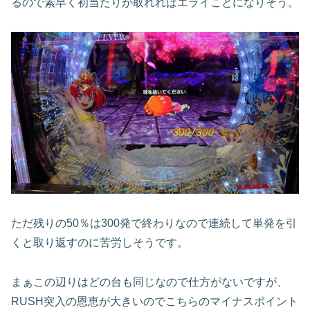
るので素早く初当たりが取れればエライことになりそう。
ただ残りの
50
％は
300
発で終わりなので連続して単発を引
くと取り返すのに苦労しそうです。
まぁこの辺りはどの台も同じなので仕方がないですが、
RUSH
突入の恩恵が大きいのでこちらのマイナスポイント