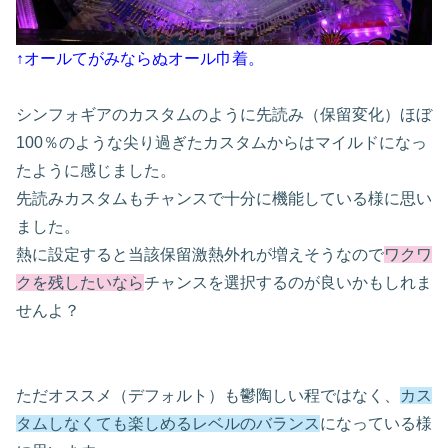
↑オールてがみならぬオール巾着。
シンフォギアのカスタムのように先読み（保留変化）ほぼ
100
％のような尖り過ぎたカスタムからはマイルドになっ
たように感じました。
先読みカスタムもチャンスで十分に機能している様に思い
ました。
熱に設定すると当該保留激熱外れが増えそうなので
ワクワ
クを残したいなら
チャンスを選択するのが良いかもしれま
せんよ？
ただオススメ（デフォルト）も鬱陶しい程ではなく、
カス
タムしなくても楽しめるレベルのバランス
になっている様