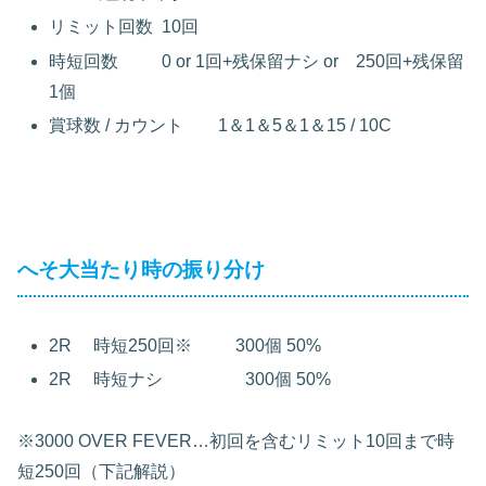
リミット回数
10
回
時短回数
0 or 1
回
+
残保留ナシ
or
250
回
+
残保留
1
個
賞球数
/
カウント
1
＆
1
＆
5
＆
1
＆
15 / 10C
へそ大当たり時の振り分け
2R 時短
250
回※
300
個
50%
2R 時短
ナシ
300
個
50%
※
3000 OVER FEVER
…初回を含むリミット
10
回まで時
短
250
回（下記解説）