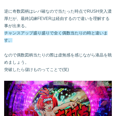
逆に奇数図柄はレバ確なので当たった時点で
RUSH
突入濃
厚だが、最終試練
FEVER
は経由するので違いを理解する
事が出来る。
チャンスアップ盛り盛りで全く偶数当たりの時と違いま
す。
なので偶数図柄当たりの際は虚無感を感じながら液晶を眺
めましょう。
突破したら儲けものってことで
(
笑
)