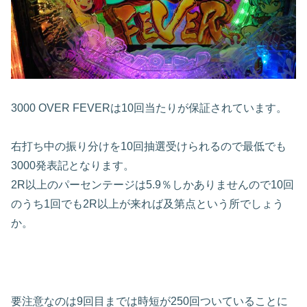
3000 OVER FEVER
は
10
回当たりが保証されています。
右打ち中の振り分けを
10
回抽選受けられるので最低でも
3000
発表記となります。
2R
以上のパーセンテージは
5.9
％しかありませんので
10
回
のうち
1
回でも
2R
以上が来れば及第点という所でしょう
か。
要注意なのは
9
回目までは時短が
250
回ついていることに