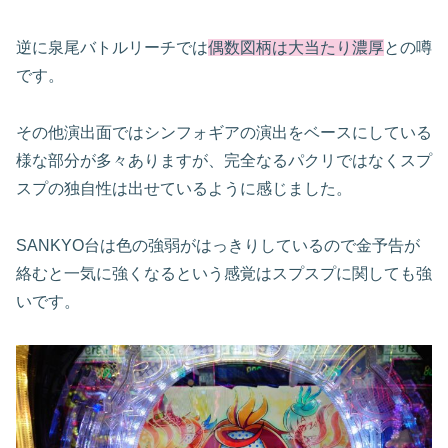
逆に泉尾バトルリーチでは
偶数図柄は大当たり濃厚
との噂
です。
そ
の他演出面ではシンフォギアの演出をベースにしている
様な部分が多々ありますが、完全なるパクリではなくスプ
スプの独自性は出せているように感じました。
SANKYO
台は色の強弱がはっきりしているので金予告が
絡むと一気に強くなるという感覚はスプスプに関しても強
いです。