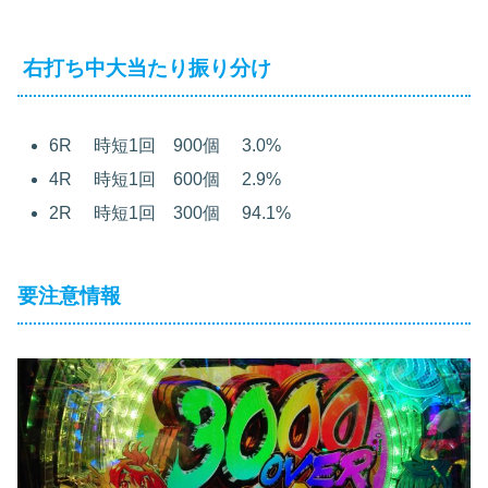
右打ち中大当たり振り分け
6R 時短
1
回
900
個
3.0%
4R 時短
1
回
600
個
2.9%
2R 時短
1
回
300
個
94.1%
要注意情報