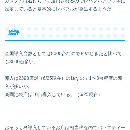
カスタムは右打ち中も適用されるのでレバブルアップ等に
設定していると基本的にレバブルが発生するようだ。
総評
全国導入台数としては
8000
台なのでＰやじきたと比べて
も
3000
台多い。
導入は
2393
店舗（
6/25
現在）の様なので
1〜3
台程度の導
入が多いか。
楽園池袋店は
10
台導入している。（
6/25
現在）
おそらく島導入しているお店は相当稀なのでバラエティー