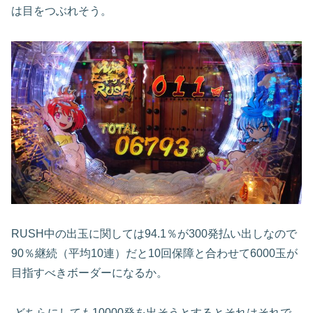
は目をつぶれそう。
RUSH
中の出玉に関しては
94.1
％が
300
発払い出しなので
90
％継続（平均
10
連）だと
10
回保障と合わせて
6000
玉が
目指すべきボーダーになるか。
どちらにしても
10000
発を出そうとするとそれはそれで