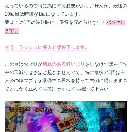
なっているので特に気にする必要がありませんが、最後の
10
回目は時短が
1
回になっています。
要はこの
1
回の時短時に、保留を貯められないと
パンクし
ます。
そう、ラッシュに突入せず終了します。
この台はお店側が
悪意のある釘いじり
をしなければ右打ち
中の玉減りはさほど起きませんので、特に最後の
1
回は主
人公の妹フブキが準備中の看板を持って右側に現れますの
でとにかく止め打ち等はせずに打ち続けて下さい。