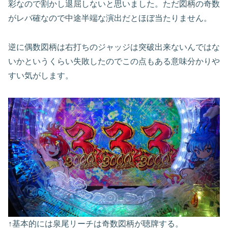
彩なので割かし退屈しないと思いました。
ただ図柄の奇数
がレバ確なので中途半端な演出だとほぼ当たりません。
逆に偶数図柄は右打ちのジャッジは突破出来ないんではな
いかというくらい失敗したのでこの点もある意味分かりや
すい気がします。
↑基本的には泉尾リーチは奇数図柄が聴牌する。