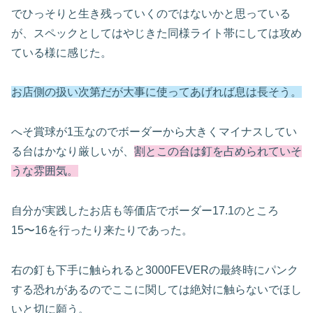
でひっそりと生き残っていくのではないかと思っている
が、スペックとしてはやじきた同様ライト帯にしては攻め
ている様に感じた。
お店側の扱い次第だが大事に使ってあげれば息は長そう。
へそ賞球が
1
玉なのでボーダーから大きくマイナスしてい
る台はかなり厳しいが、
割とこの台は釘を占められていそ
うな雰囲気。
自分が実践したお店も等価店でボーダー
17.1
のところ
15
〜16を行ったり来たりであった。
右の釘も下手に触られると
3000FEVER
の最終時にパンク
する恐れがあるのでここに関しては絶対に触らないでほし
いと切に願う。