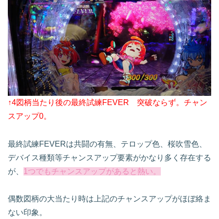
↑4図柄当たり後の最終試練FEVER 突破ならず。チャン
スアップ0。
最終試練
FEVER
は共闘の有無、テロップ色、桜吹雪色、
デバイス種類等チャンスアップ要素がかなり多く存在する
が、
1
つでもチャンスアップがあると熱い。
偶数図柄の大当たり時は上記のチャンスアップがほぼ絡ま
ない印象。