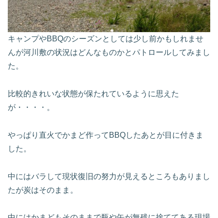
キャンプやBBQのシーズンとしては少し前かもしれませ
んが河川
敷の状況はどんなものかとパトロールしてみまし
た。
比較的きれいな状態が保たれているように思えた
が・・・・。
やっぱり直火でかまど作ってBBQしたあとが目に付きま
した
。
中にはバラして現状復旧の努力が見えるところもありまし
たが炭は
そのまま。
中にはかまどもそのままで瓶や缶が無残に捨ててある現場