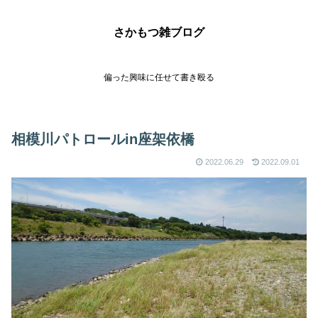
さかもつ雑ブログ
偏った興味に任せて書き殴る
相模川パトロールin座架依橋
2022.06.29
2022.09.01