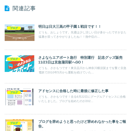
関連記事
明日は日大三高の甲子園１戦目です！！
ブログ
どうも、おしょうです。先週は少し涼しい日が多かったですがまた
猛暑が戻ってきやがりましたね！！熱中症の...
さよならエアポート急行 特別運行 記念グッズ販売
ブログ
11/23日は京急蒲田駅へGO！
どうも、さかもつです！東京品川から神奈川横須賀までを繋ぐ京急
電鉄で2010年5月から運航を続けていた...
アドセンスに合格した時に最後に修正した事
ブログ
どうも、さかもつです！去る6月22日にグーグルアドセンスに合格
いたしました。ブログを始めたのが202...
ブログを辞めようと思ったけど辞めれなかった事をご報
ブログ
告。