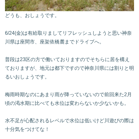
どうも、おしょうです。
6/24(金)は有給取りましてリフレッシュしようと思い神奈
川県
は座間市、座架依橋麓までドライブへ。
普段は23区の方で働いておりますのでそちらに居を構え
ておりま
すが、
地元は都下ですので神奈川県には割りと明
るいおしょうです。
梅雨時期なのにあまり雨が降っていないので前回来た2月
頃の渇水
期に比べても水位は変わらないか少ないかも。
水不足が心配されるレベルで水位は低いけど川遊びの際は
十分気を
つけてな！