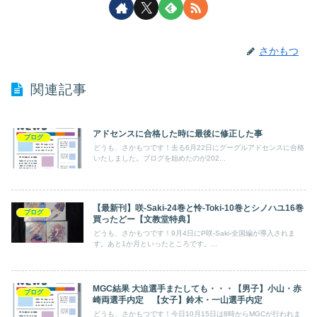
さかもつ
関連記事
アドセンスに合格した時に最後に修正した事
ブログ
どうも、さかもつです！去る6月22日にグーグルアドセンスに合格
いたしました。ブログを始めたのが202...
【最新刊】咲-Saki-24巻と怜-Toki-10巻とシノハユ16巻
ブログ
買ったどー【文教堂特典】
どうも、さかもつです！9月4日にP咲-Saki-全国編が導入されま
す。あと1か月といったところです。...
MGC結果 大迫選手またしても・・・【男子】小山・赤
ブログ
崎両選手内定 【女子】鈴木・一山選手内定
どうも、さかもつです！今日10月15日は8時からMGCが行われま