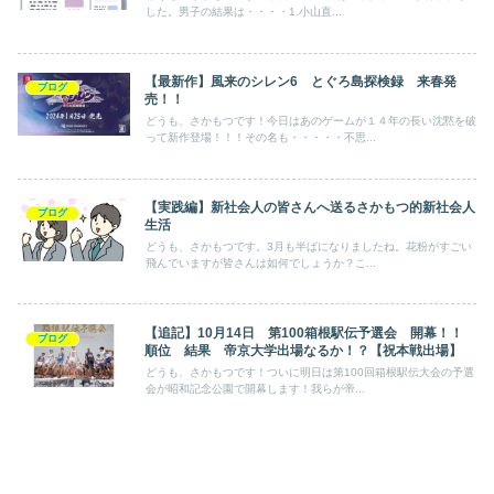
した。男子の結果は・・・・1.小山直...
【最新作】風来のシレン6 とぐろ島探検録 来春発
ブログ
売！！
どうも、さかもつです！今日はあのゲームが１４年の長い沈黙を破
って新作登場！！！その名も・・・・・不思...
【実践編】新社会人の皆さんへ送るさかもつ的新社会人
ブログ
生活
どうも、さかもつです。3月も半ばになりましたね。花粉がすごい
飛んでいますが皆さんは如何でしょうか？こ...
【追記】10月14日 第100箱根駅伝予選会 開幕！！
ブログ
順位 結果 帝京大学出場なるか！？【祝本戦出場】
どうも、さかもつです！ついに明日は第100回箱根駅伝大会の予選
会が昭和記念公園で開幕します！我らが帝...