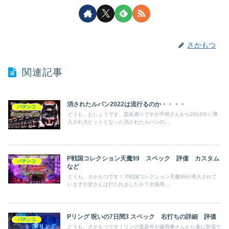
さかもつ
関連記事
消されたルパン2022は流行るのか・・・・
パチンコ
どうも、おしょうです。題名通りですが平和さんから2013年に導
入され大ヒットとなった消されたルパンの...
P戦国コレクション天魔99 スペック 評価 カスタム
パチンコ
など
どうも、さかもつです！ P戦国コレクション天魔99が導入されて
いますが皆さんは打たれましたか？全国導...
Pリング 呪いの7日間3 スペック 右打ちの詳細 評価
パチンコ
どうも、さかもつです！リング最新作が藤商事さんから遂に登場で