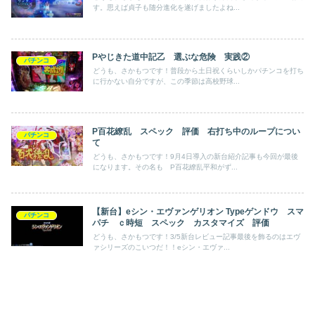
す。思えば貞子も随分進化を遂げましたよね...
Pやじきた道中記乙 選ぶな危険 実践②
パチンコ
どうも、さかもつです！普段から土日祝くらいしかパチンコを打ち
に行かない自分ですが、この季節は高校野球...
P百花繚乱 スペック 評価 右打ち中のループについ
パチンコ
て
どうも、さかもつです！9月4日導入の新台紹介記事も今回が最後
になります。その名も P百花繚乱平和がず...
【新台】eシン・エヴァンゲリオン Typeゲンドウ スマ
パチンコ
パチ ｃ時短 スペック カスタマイズ 評価
どうも、さかもつです！3/5新台レビュー記事最後を飾るのはエヴ
ァシリーズのこいつだ！！eシン・エヴァ...