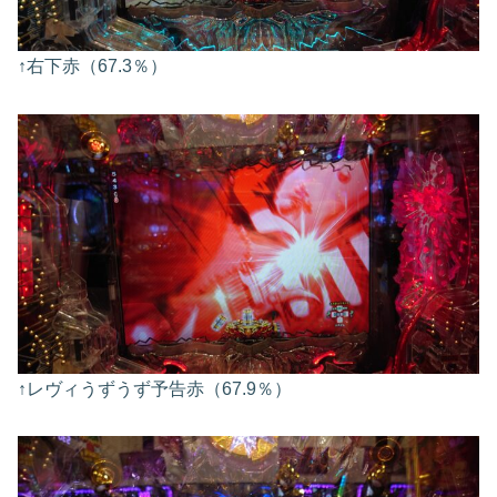
↑右下赤（67.3％）
↑レヴィうずうず予告赤（67.9％）