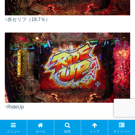
↑赤セリフ（18.7％）
↑RideUp
メニュー
ホーム
検索
トップ
サイドバー