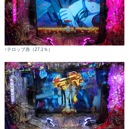
↑テロップ赤（27.1％）