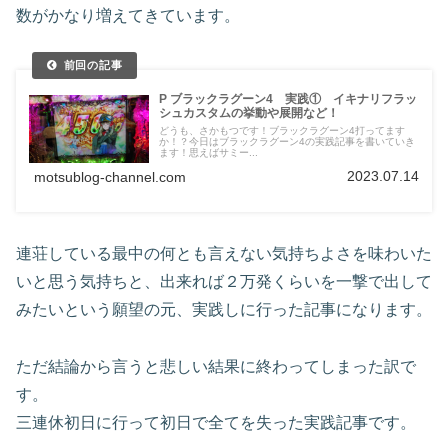
数がかなり増えてきています。
P ブラックラグーン4 実践① イキナリフラッ
シュカスタムの挙動や展開など！
どうも、さかもつです！ブラックラグーン4打ってます
か！？今日はブラックラグーン4の実践記事を書いていき
ます！思えばサミー...
2023.07.14
motsublog-channel.com
連荘している最中の何とも言えない気持ちよさを味わいた
いと思う気持ちと、出来れば２万発くらいを一撃で出して
みたいという願望の元、実践しに行った記事になります。
ただ結論から言うと悲しい結果に終わってしまった訳で
す。
三連休初日に行って初日で全てを失った実践記事です。