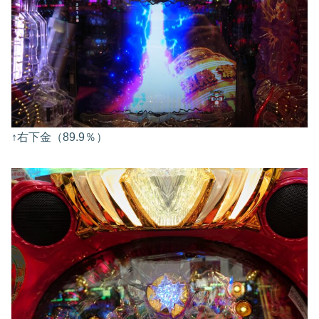
↑右下金（89.9％）