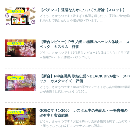
【パチンコ】遠隔なんかについての持論【スロット】
パチンコ
どうも、さかもつです！暑すぎて体調を崩したり、実践に行けば取
れ高なしで負けたりと不運が続いています。...
【新台レビュー】Pラブ嬢 ～極嬢のハーレム体験～ ス
パチンコ
ペック カスタム 評価
どうも、さかもつです！5/7新台レビュー1台目はこちら！Pラブ嬢
～極嬢のハーレム体験～パチンコとし...
【新台】P中森明菜 歌姫伝説〜BLACK DIVA極〜 スペ
パチンコ
ック カスタマイズ 評価
どうも、さかもつです！Daiichi系のディライトからあの歌姫の最新
台が発売！世代じゃないけど120...
GOGOマリン3000 カスタム中の先読み・一発告知の
パチンコ
占有率と実践結果
どうも、さかもつです！お盆も終わり夏休み期間も終了したのでパ
チ屋もそろそろお盆釘メンテナンスから通常...