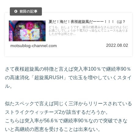
夏だ！海だ！夜桜超旋風だーーー！！！（は？
どうも、おしょうです。連日の酷暑みなさんはどのように
お過ごしでしょうか？電力ひっ迫なんてニュースもありま
したが今は何とか...
2022.08.02
motsublog-channel.com
さて夜桜超旋風の特徴と言えば突入率100％で継続率90％
の高速消化「超旋風RUSH」で出玉を増やしていくスタイ
ル。
似たスペックで言えば同じく三洋からリリースされている
ストライクウィッチーズ2が該当するだろうか。
こちらは突入率が56.6％で継続率90％なので突破できな
いと高継続の恩恵を受けることは出来ない。