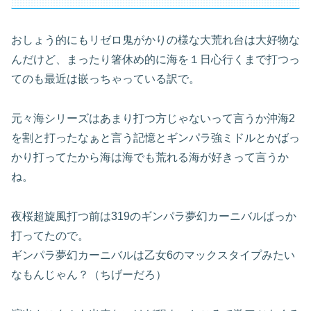
おしょう的にもリゼロ鬼がかりの様な大荒れ台は大好物な
んだけど、まったり箸休め的に海を１日心行くまで打つっ
てのも最近は嵌っちゃっている訳で。
元々海シリーズはあまり打つ方じゃないって言うか沖海2
を割と打ったなぁと言う記憶とギンパラ強ミドルとかばっ
かり打ってたから海は海でも荒れる海が好きって言うか
ね。
夜桜超旋風打つ前は319のギンパラ夢幻カーニバルばっか
打ってたので。
ギンパラ夢幻カーニバルは乙女6のマックスタイプみたい
なもんじゃん？（ちげーだろ）