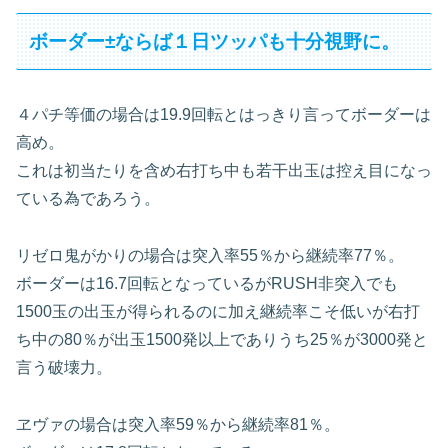
ボーダー±ならば１日ツッパも十分視野に。
４パチ等価の場合は19.9回転とはっきり言ってボーダーは
高め。
これは初当たりを含め右打ち中も若干出玉は控え目になっ
ている為であろう。
リゼロ鬼がかりの場合は突入率55％から継続率77％。
ボーダーは16.7回転となっているがRUSH非突入でも
1500玉の出玉が得られるのに加え継続率こそ低いが右打
ち中の80％が出玉1500発以上でありうち25％が3000発と
言う破壊力。
ヱヴァの場合は突入率59％から継続率81％。