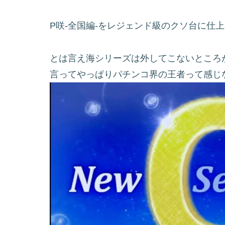
P咲-全国編-をレジェンド級のクソ台に仕上
とは言え海シリーズは外してこないところが
言ってやっぱりパチンコ界の王者って感じ