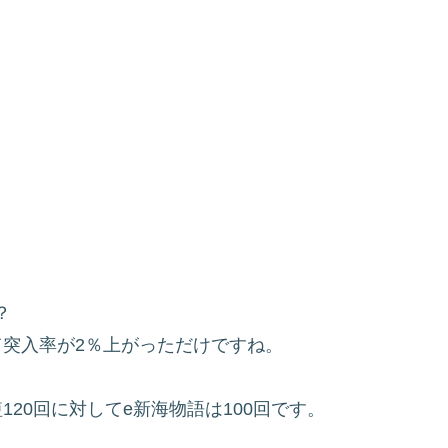
？
て突入率が2％上がっただけですね。
20回に対してe新海物語は100回です。