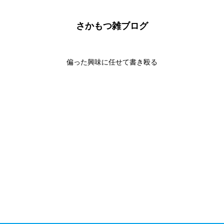
さかもつ雑ブログ
偏った興味に任せて書き殴る