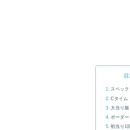
目
スペック
Cタイム
大当り振
ボーダー
初当り1