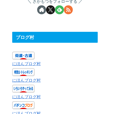
さかもつをフォローする
ブログ村
にほんブログ村
にほんブログ村
にほんブログ村
にほんブログ村