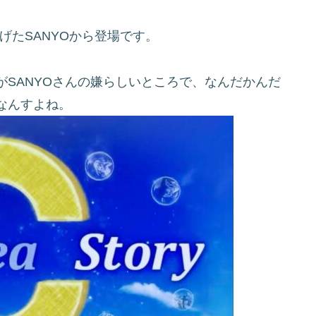
げたSANYOから登場です。
SANYOさんの嫌らしいところで、なんだかんだ
なんすよね。