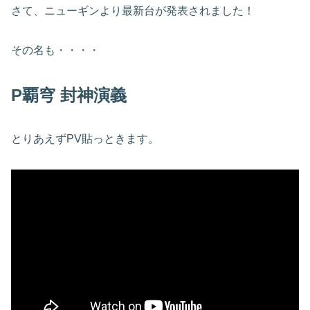
さて、ニューギンより最新台が発表されました！
その名も・・・・
P覇穹 封神演義
とりあえずPV貼っときます。