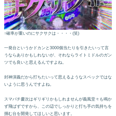
↑確率が重いのにサクサクは・・・・(笑)
一発台というかドカンと3000個当たりを引きたいって言
うならありかもしれないが、それならライトミドルのガン
ツでも良いと思えるんですよね。
封神演義だから打ちたいって思えるようなスペックではな
いように思うんですよね。
スマパチ慶次はギリギリかもしれませんが義風堂々も鳴か
ず飛ばずですから、この辺でしっかりと打ち手の気持ちを
掴む台を開発してほしいと思います。