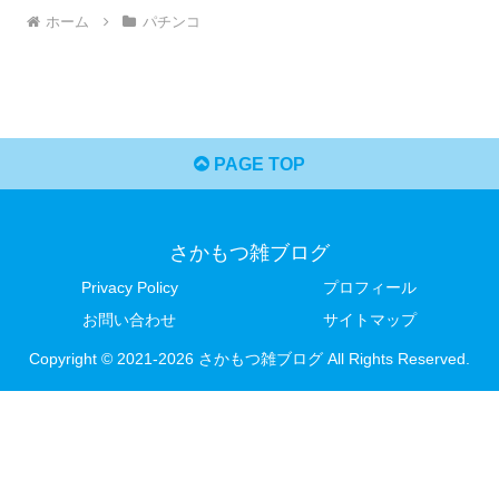
ホーム
パチンコ
PAGE TOP
さかもつ雑ブログ
Privacy Policy
プロフィール
お問い合わせ
サイトマップ
Copyright © 2021-2026 さかもつ雑ブログ All Rights Reserved.