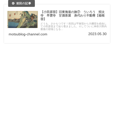
【小田原宿】旧東海道の旅⑦ ういろう 招太
寺 早雲寺 甘酒茶屋 身代わり不動尊【箱根
宿】
どうも、さかもつです！前回は平塚宿から大磯宿を経由し
て小田原宿まで辿り着きました。そしてついに神奈川県内
最後の宿場となる...
2023.05.30
motsublog-channel.com