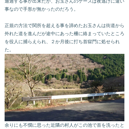
通過する事が出来たが、お玉さんのケースは夜逃げに違い
事なので手形が無かったのだろう。
正規の方法で関所を超える事を諦めたお玉さんは街道から
外れた道を進んだが途中にあった柵に絡まっていたところ
を役人に捕らえられ、２か月後に打ち首獄門に処せられ
た。
余りにも不憫に思った近隣の村人がこの池で首を洗ったと