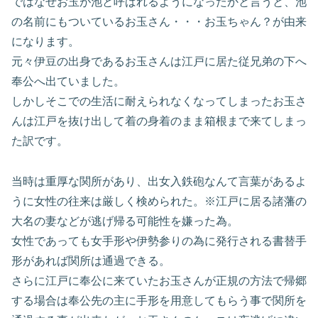
ではなぜお玉が池と呼ばれるようになったかと言うと、池
の名前にもついているお玉さん・・・お玉ちゃん？が由来
になります。
元々伊豆の出身であるお玉さんは江戸に居た従兄弟の下へ
奉公へ出ていました。
しかしそこでの生活に耐えられなくなってしまったお玉さ
んは江戸を抜け出して着の身着のまま箱根まで来てしまっ
た訳です。
当時は重厚な関所があり、出女入鉄砲なんて言葉があるよ
うに女性の往来は厳しく検められた。※江戸に居る諸藩の
大名の妻などが逃げ帰る可能性を嫌った為。
女性であっても女手形や伊勢参りの為に発行される書替手
形があれば関所は通過できる。
さらに江戸に奉公に来ていたお玉さんが正規の方法で帰郷
する場合は奉公先の主に手形を用意してもらう事で関所を