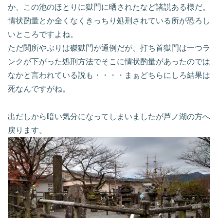
か、この池のほとりに獄門に晒されたなど諸説ある様だ。
情状酌量とか全くなくきっちり処刑されている所が恐ろし
いところですよね。
ただ関所やぶりは磔獄門が通例だが、打ち首獄門は一つラ
ンクが下がった処刑方法でそこに情状酌量があったのでは
なかと言われている説も・・・・まぁどちらにしろ結果は
死なんですがね。
出だしから暗い気分になってしまいましたが芦ノ湖の方へ
戻ります。