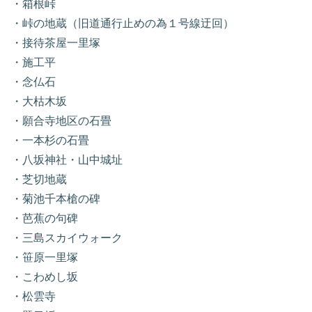
・箱根峠
・峠の地蔵（旧道通行止めの為１号線迂回）
・接待茶屋一里塚
・施工平
・念仏石
・大枯木坂
・願合寺地区の石畳
・一本杉の石畳
・八坂神社・山中城址
・芝切地蔵
・菊池千本槍の碑
・芭蕉の句碑
・三島スカイウォーク
・笹原一里塚
・こわめし坂
・松雲寺