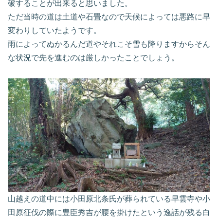
破することが出来ると思いました。
ただ当時の道は土道や石畳なので天候によっては悪路に早
変わりしていたようです。
雨によってぬかるんだ道やそれこそ雪も降りますからそん
な状況で先を進むのは厳しかったことでしょう。
山越えの道中には小田原北条氏が葬られている早雲寺や小
田原征伐の際に豊臣秀吉が腰を掛けたという逸話が残る白