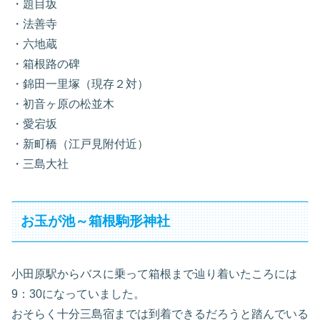
・題目坂
・法善寺
・六地蔵
・箱根路の碑
・錦田一里塚（現存２対）
・初音ヶ原の松並木
・愛宕坂
・新町橋（江戸見附付近）
・三島大社
お玉が池～箱根駒形神社
小田原駅からバスに乗って箱根まで辿り着いたころには
9：30になっていました。
おそらく十分三島宿までは到着できるだろうと踏んでいる