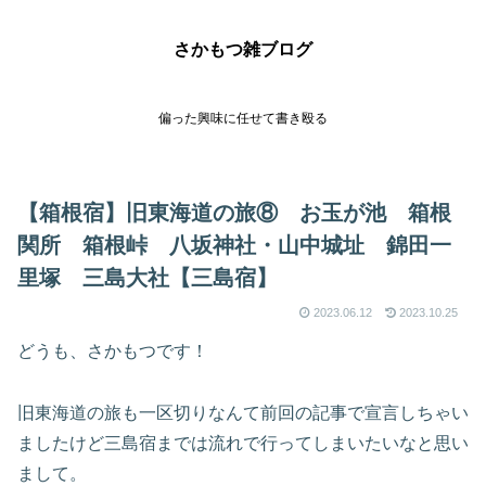
さかもつ雑ブログ
偏った興味に任せて書き殴る
【箱根宿】旧東海道の旅⑧ お玉が池 箱根
関所 箱根峠 八坂神社・山中城址 錦田一
里塚 三島大社【三島宿】
2023.06.12
2023.10.25
どうも、さかもつです！
旧東海道の旅も一区切りなんて前回の記事で宣言しちゃい
ましたけど三島宿までは流れで行ってしまいたいなと思い
まして。