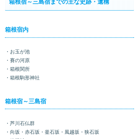
箱根宿～三島宿までの主な史跡・遺構
箱根宿内
・お玉が池
・賽の河原
・箱根関所
・箱根駒形神社
箱根宿～三島宿
・芦川石仏群
・向坂・赤石坂・釜石坂・風越坂・狭石坂