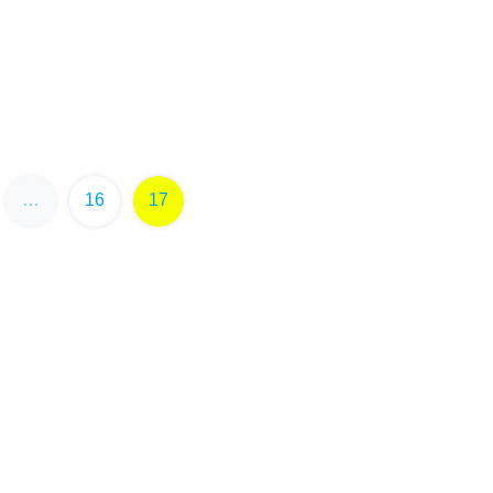
…
16
17