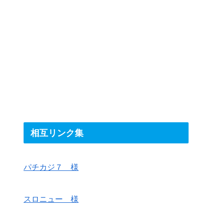
相互リンク集
パチカジ７ 様
スロニュー 様