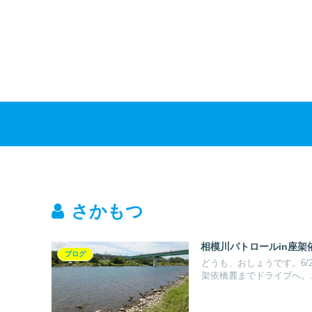
さかもつ
相模川パトロールin座架
ブログ
どうも、おしょうです。6/
架依橋麓までドライブへ。..