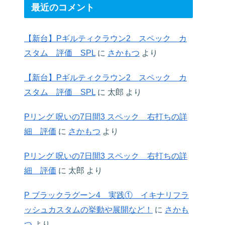
最近のコメント
【新台】Pギルティクラウン2 スペック カ
スタム 評価 SPL
に
さかもつ
より
【新台】Pギルティクラウン2 スペック カ
スタム 評価 SPL
に
太郎
より
Pリング 呪いの7日間3 スペック 右打ちの詳
細 評価
に
さかもつ
より
Pリング 呪いの7日間3 スペック 右打ちの詳
細 評価
に
太郎
より
P ブラックラグーン4 実践① イキナリフラ
ッシュカスタムの挙動や展開など！
に
さかも
つ
より