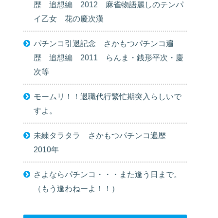
歴 追想編 2012 麻雀物語麗しのテンパ
イ乙女 花の慶次漢
パチンコ引退記念 さかもつパチンコ遍
歴 追想編 2011 らんま・銭形平次・慶
次等
モームリ！！退職代行繁忙期突入らしいで
すよ。
未練タラタラ さかもつパチンコ遍歴
2010年
さよならパチンコ・・・また逢う日まで。
（もう逢わねーよ！！）