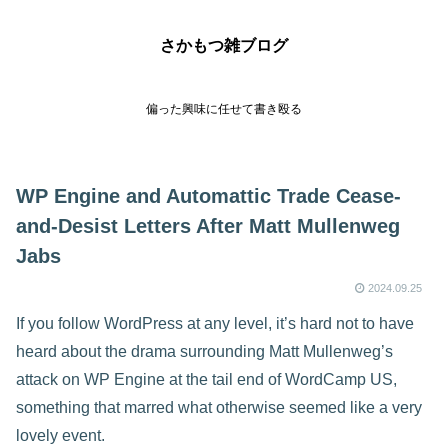
さかもつ雑ブログ
偏った興味に任せて書き殴る
WP Engine and Automattic Trade Cease-
and-Desist Letters After Matt Mullenweg
Jabs
2024.09.25
If you follow WordPress at any level, it’s hard not to have
heard about the drama surrounding Matt Mullenweg’s
attack on WP Engine at the tail end of WordCamp US,
something that marred what otherwise seemed like a very
lovely event.