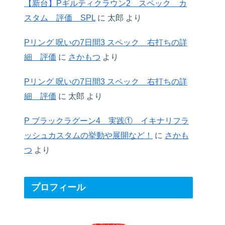
【新台】Pギルティクラウン2 スペック カ
スタム 評価 SPL
に
太郎
より
Pリング 呪いの7日間3 スペック 右打ちの詳
細 評価
に
さかもつ
より
Pリング 呪いの7日間3 スペック 右打ちの詳
細 評価
に
太郎
より
P ブラックラグーン4 実践① イキナリフラ
ッシュカスタムの挙動や展開など！
に
さかも
つ
より
プロフィール