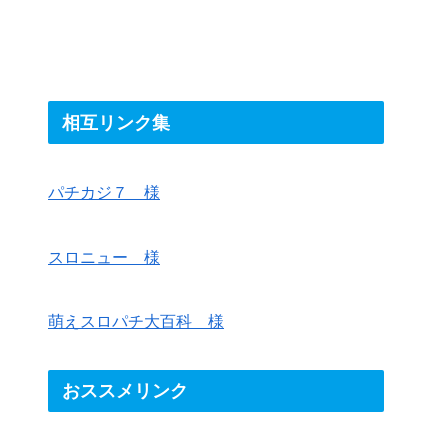
相互リンク集
パチカジ７ 様
スロニュー 様
萌えスロパチ大百科 様
おススメリンク