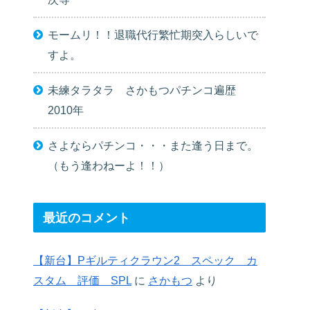
モームリ！！退職代行繁忙期突入らしいで
すよ。
未練タラタラ さかもつパチンコ遍歴
2010年
さよならパチンコ・・・また逢う日まで。
（もう逢わねーよ！！）
最近のコメント
【新台】Pギルティクラウン2 スペック カ
スタム 評価 SPL
に
さかもつ
より